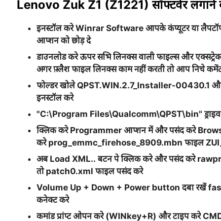
Lenovo Zuk Z1 (Z1221) सॉफ्टवेर लगाने की 
इनस्टॉल करे
Winrar
Software आपके कंप्यूटर या लैपटॉप में
आप्शन को छोड़ दे
डाउनलोड करे ऊपर सभि लिनक्स वाली फाइल्स और एक्सट्रेक्ट 
अगर फ़्लैश फाइल लिनक्स काम नहीं करती तो आप निचे कमेंट ब
फोल्डर खोले
QPST.WIN.2.7_Installer-00430.1
और
इनस्टॉल करे
"
C:\Program Files\Qualcomm\QPST\bin
" ड्राइ
क्लिक करे
Programmer
आप्शन में और पसंद करे
Brow
करे
prog_emmc_firehose_8909.mbn
फाइल
ZUI
अब
Load XML..
बटन पे क्लिक करे और पसंद करे
rawp
तो
patch0.xml
फाइल पसंद करे
Volume Up + Down + Power
button दबा रखें f
कनेक्ट करे
कमांड प्रांप्ट ओपन करे (WINkey+R) और टाइप करे CMD 