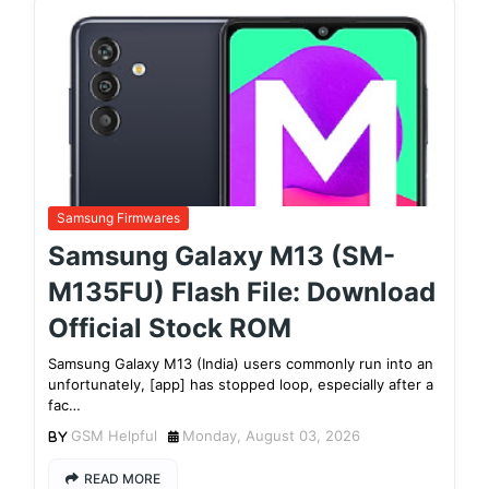
Samsung Firmwares
Samsung Galaxy M13 (SM-
M135FU) Flash File: Download
Official Stock ROM
Samsung Galaxy M13 (India) users commonly run into an
unfortunately, [app] has stopped loop, especially after a
fac…
GSM Helpful
Monday, August 03, 2026
READ MORE