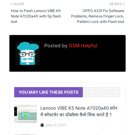
OLDER
NEWER
How to Flash Lenovo VIBE K5
OPPO A33f Fix Software
Note A7020a40 with Sp flash
Problems, Remove Finger Lock,
tool
Pattern Lock with Flash tool
Posted by
GSM Helpful
YOU MAY LIKE THESE POSTS
Lenovo VIBE K5 Note A7020a40 फ़ोन
में सॉफ्टवेर का प्रोब्लेम्स कैसे थिंक करते है ?
June 27, 2017